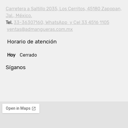
Carretera a Saltillo 2035, Los Cerritos, 45180 Zapopan,
Jal., México.
Tel.
33-36307160, WhatsApp y Cel 33 4516 1105
ventas@admangueras.com.mx
Horario de atención
Hoy
Cerrado
Síganos